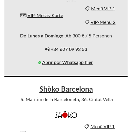
📋
Menü VIP 1
🗺️
VIP-Mesas-Karte
📋
VIP-Menü 2
De Lunes a Domingo:
Ab 300 € / 5 Personen
📲 +34 627 09 92 53
Abrir por Whatsapp hier
Shòko Barcelona
S. Marítim de la Barceloneta, 36, Ciutat Vella
📋
Menü VIP 1