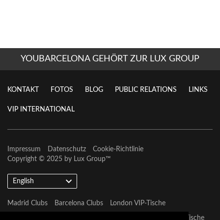
YOUBARCELONA GEHÖRT ZUR LUX GROUP
KONTAKT
FOTOS
BLOG
PUBLIC RELATIONS
LINKS
VIP INTERNATIONAL
Impressum
Datenschutz
Cookie-Richtlinie
Copyright © 2025 by
Lux Group
™
English
Madrid Clubs
Barcelona Clubs
London VIP-Tische
Barcelona VIP-Tische
Marbella VIP-Tische
Las Vegas VIP-Tische