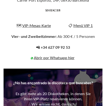
Carrer Port Esportiu, 14P, 08930 Barcelona
🗺️
VIP-Mesas-Karte
📋
Menü VIP 1
Vier- und Zweibettzimmer:
Ab 300 € / 5 Personen
📲 +34 627 09 92 53
Abrir por Whatsapp hier
¿No has encontrado la discoteca que buscabas?
Es gibt mehr als 20 Diskotheken, in denen Sie
Ihren VIP-Platz reservieren können.
Wir wissen nicht, dass ich