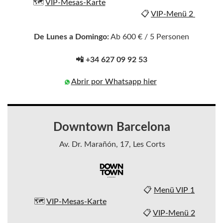
🗺️
VIP-Mesas-Karte
📋
VIP-Menü 2
De Lunes a Domingo:
Ab 600 € / 5 Personen
📲 +34 627 09 92 53
Abrir por Whatsapp hier
Downtown Barcelona
Av. Dr. Marañón, 17, Les Corts
📋
Menü VIP 1
🗺️
VIP-Mesas-Karte
📋
VIP-Menü 2