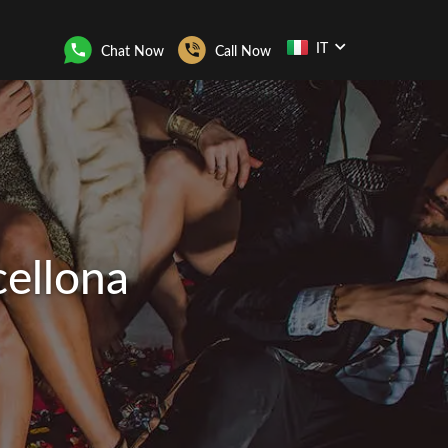
IT
Chat Now
Call Now
cellona