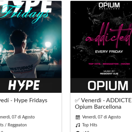
edí - Hype Fridays
✅ Venerdì - ADDICTE
Opium Barcellona
nerdì, 07 di Agosto
Venerdì, 07 di Agosto
ts / Reggeaton
Top Hits