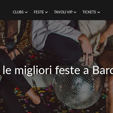
CLUBS
FESTE
TAVOLI VIP
TICKETS
 le migliori feste a Bar