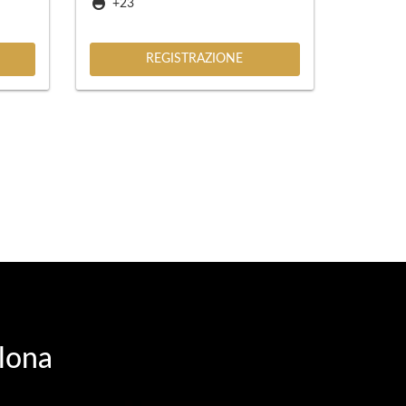
+23
REGISTRAZIONE
llona