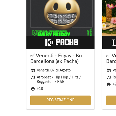
✅ Venerdì - Friyay - Ku
✅ Ve
Barcellona (ex Pacha)
Barc
Venerdì, 07 di Agosto
Ve
Afrobeat / Hip Hop / Hits /
R
Reggaeton / R&B
+
+18
REGISTRAZIONE