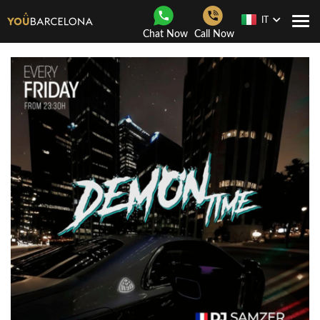
IT
Togg
Chat Now
Call Now
navi