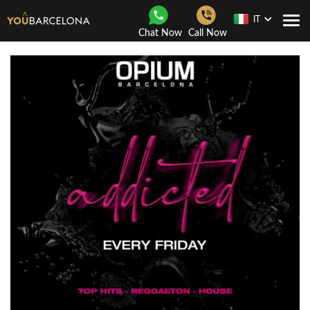
IT
Togg
Chat Now
Call Now
navi