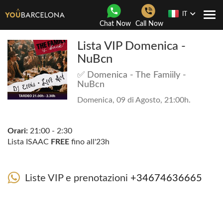
IT
Togg
Chat Now
Call Now
navi
Lista VIP Domenica -
NuBcn
✅ Domenica - The Famiily -
NuBcn
Domenica, 09 di Agosto, 21:00h.
Orari:
21:00 - 2:30
Lista ISAAC
FREE
fino all'23h
Liste VIP e prenotazioni
+34674636665