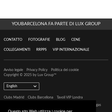
YOUBARCELONA FA PARTE DI LUX GROUP
CONTATTO
FOTOGRAFIE
BLOG
CENE
COLLEGAMENTI
RRPPS
VIP INTERNAZIONALE
Avviso legale
Privacy Policy
Politica dei cookie
Copyright © 2025 by
Lux Group
™
English
Clubs Madrid
Clubs Barcellona
Tavoli VIP Londra
Tavoli VIP Barcellona
Tavoli VIP Marbella
Tavoli VIP Las Vegas
Questo sito Web utilizza i cookie per