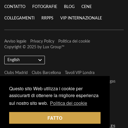
CONTATTO
FOTOGRAFIE
BLOG
CENE
COLLEGAMENTI
RRPPS
VIP INTERNAZIONALE
Avviso legale
Privacy Policy
Politica dei cookie
Copyright © 2025 by
Lux Group
™
English
Clubs Madrid
Clubs Barcellona
Tavoli VIP Londra
Tavoli VIP Barcellona
Tavoli VIP Marbella
Tavoli VIP Las Vegas
Questo sito Web utilizza i cookie per
assicurarti di ottenere la migliore esperienza
sul nostro sito web.
Politica dei cookie
FATTO