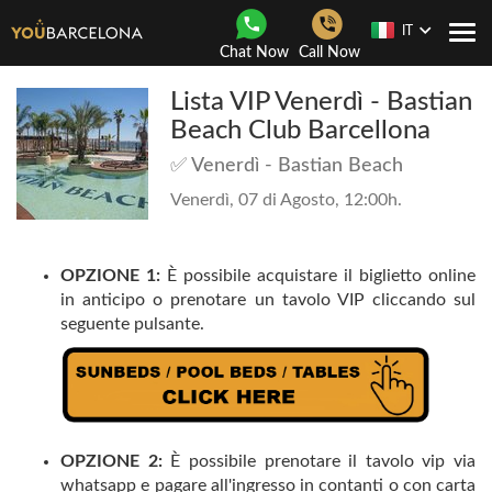
IT
Togg
Chat Now
Call Now
navi
Lista VIP Venerdì - Bastian
Beach Club Barcellona
✅ Venerdì - Bastian Beach
Venerdì, 07 di Agosto, 12:00h.
OPZIONE 1:
È possibile acquistare il biglietto online
in anticipo o prenotare un tavolo VIP cliccando sul
seguente pulsante.
OPZIONE 2:
È possibile prenotare il tavolo vip via
whatsapp e pagare all'ingresso in contanti o con carta