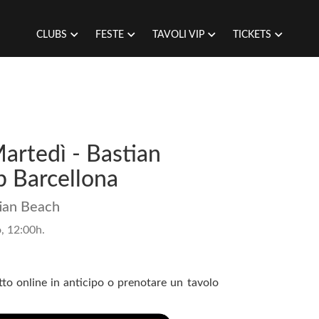
CLUBS
FESTE
TAVOLI VIP
TICKETS
Martedì - Bastian
b Barcellona
ian Beach
, 12:00h.
etto online in anticipo o prenotare un tavolo