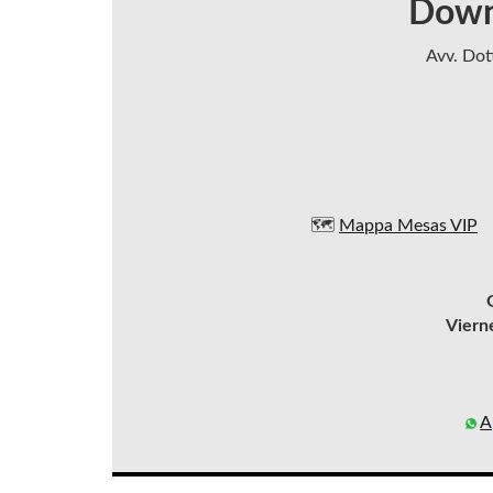
Down
Avv. Dot
🗺️
Mappa Mesas VIP
Viern
A