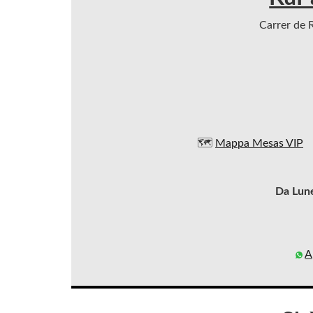
Carrer de R
🗺️
Mappa Mesas VIP
Da Lun
A