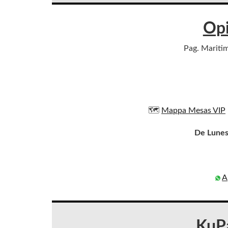
Opi
Pag. Maritim
🗺️
Mappa Mesas VIP
De Lunes
A
KuPa