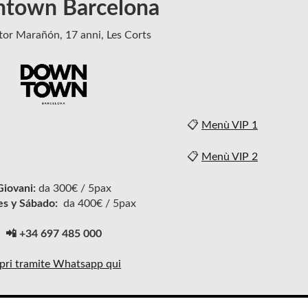
town Barcelona
tor Marañón, 17 anni, Les Corts
📋
Menù VIP 1
📋
Menù VIP 2
Giovani:
da 300€ / 5pax
es y Sábado:
da 400€ / 5pax
📲 +34 697 485 000
pri tramite Whatsapp qui