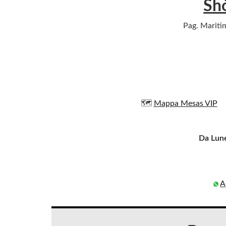
Sh
Pag. Maritim
🗺️
Mappa Mesas VIP
Da Lun
A