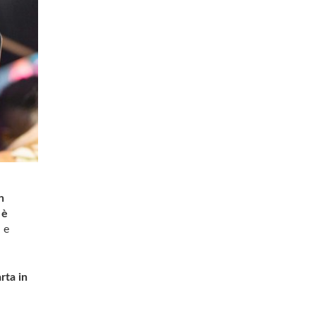
n
 è
 e
rta in