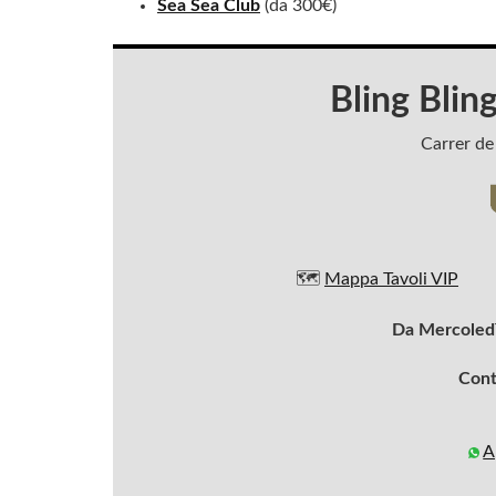
Sea Sea Club
(da 300€)
Bling Blin
Carrer de
🗺️
Mappa Tavoli VIP
Da Mercoledì
Cont
A