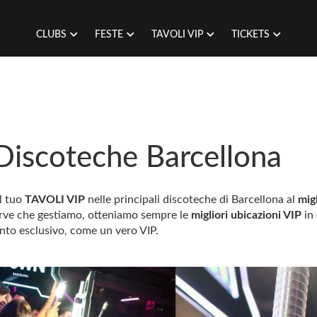
CLUBS
FESTE
TAVOLI VIP
TICKETS
 Discoteche Barcellona
il tuo
TAVOLI VIP
nelle principali discoteche di Barcellona al
mig
serve che gestiamo, otteniamo sempre le
migliori ubicazioni VIP
in 
ento esclusivo, come un vero VIP.