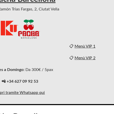
amón Trias Fargas, 2, Ciutat Vella
📋
Menù VIP 1
📋
Menù VIP 2
es a Domingo:
Da 300€ / 5pax
📲 +34 627 09 92 53
pri tramite Whatsapp qui