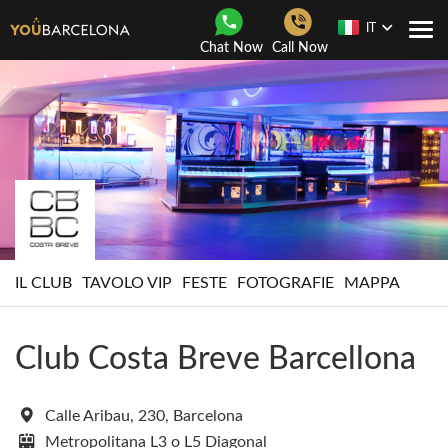
IT
Togg
Chat Now
Call Now
navi
IL CLUB
TAVOLO VIP
FESTE
FOTOGRAFIE
MAPPA
Club Costa Breve Barcellona
Calle Aribau, 230, Barcelona
Metropolitana L3 o L5 Diagonal