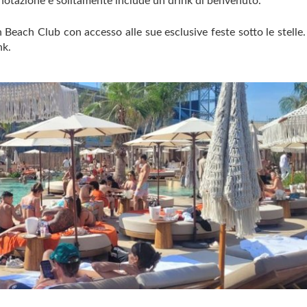
enotazione e solitamente include un drink di benvenuto.
an Beach Club con accesso alle sue esclusive feste sotto le stelle.
nk.