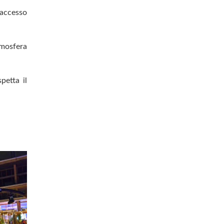
 accesso
mosfera
petta il