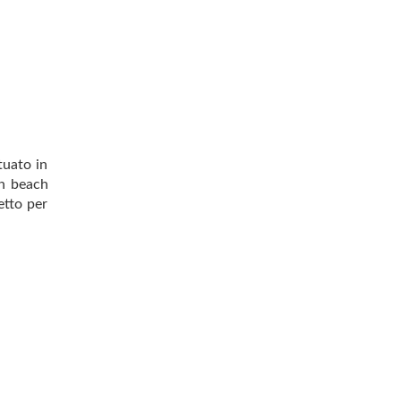
tuato in
un beach
etto per