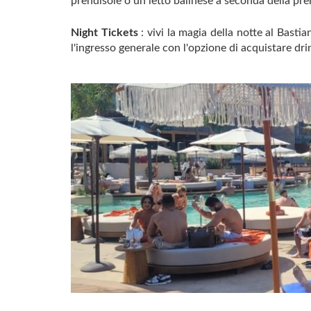
prendisole o un letto balinese a seconda della pr
Night Tickets
: vivi la magia della notte al Basti
l'ingresso generale con l'opzione di acquistare dri