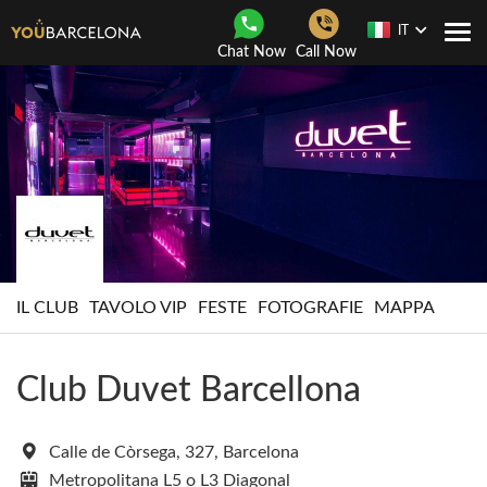
IT
Togg
Chat Now
Call Now
navi
IL CLUB
TAVOLO VIP
FESTE
FOTOGRAFIE
MAPPA
Club Duvet Barcellona
Calle de Còrsega, 327, Barcelona
Metropolitana L5 o L3 Diagonal