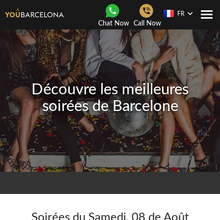
FR
Navi
Chat Now
Call Now
Togg
Découvre les meilleures
soirées de Barcelone
Soirées du Samedi, 08 de Août