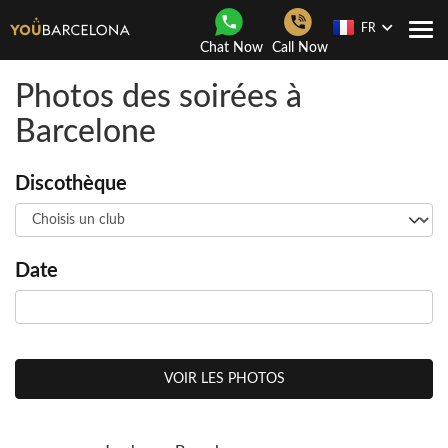
FR
Navi
Chat Now
Call Now
Togg
Photos des soirées à
Barcelone
Discothèque
Date
VOIR LES PHOTOS