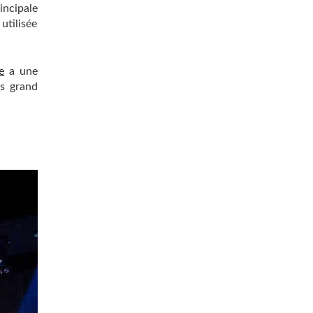
incipale
utilisée
e
a une
ès grand