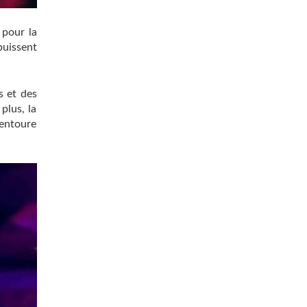
 pour la
 puissent
s et des
plus, la
 entoure