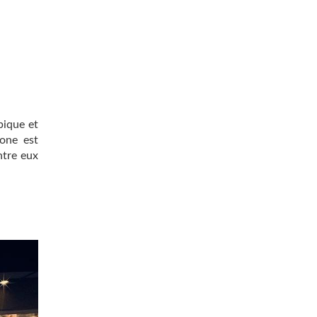
pique et
one est
ntre eux