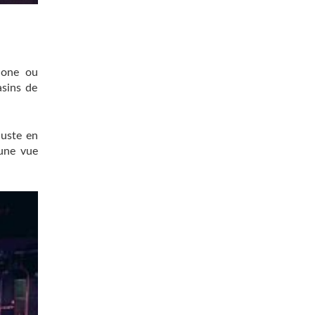
lone ou
asins de
juste en
 une vue