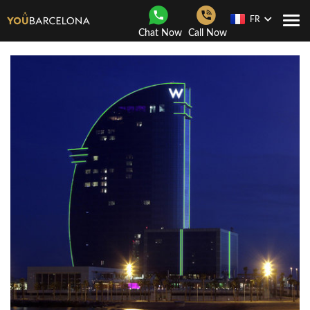
FR
Navi
Chat Now
Call Now
Togg