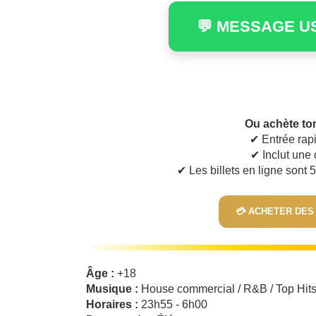
💬 MESSAGE U
Ou achète ton
✔ Entrée rapi
✔ Inclut un
✔ Les billets en ligne sont
💳 ACHETER DES
Âge :
+18
Musique :
House commercial / R&B / Top Hit
Horaires :
23h55 - 6h00