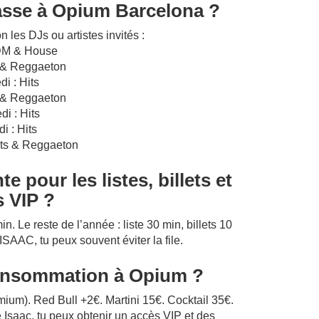
asse à Opium Barcelona ?
 les DJs ou artistes invités :
DM & House
s & Reggaeton
di : Hits
s & Reggaeton
di : Hits
i : Hits
its & Reggaeton
 pour les listes, billets et
s VIP ?
min. Le reste de l’année : liste 30 min, billets 10
 ISAAC, tu peux souvent éviter la file.
onsommation à Opium ?
ium). Red Bull +2€. Martini 15€. Cocktail 35€.
e Isaac, tu peux obtenir un accès VIP et des