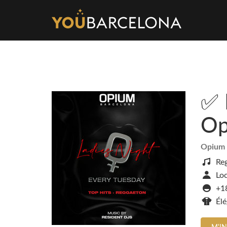
✅ 
Op
Opium 
Reg
Loc
+1
Élé