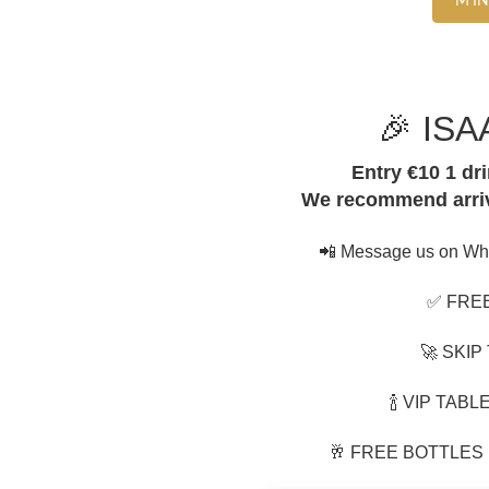
M'I
🎉 ISA
Entry €10 1 dri
We recommend arriv
📲 Message us on Wha
✅ FRE
🚀 SKIP
🍾 VIP TAB
🥂 FREE BOTTLES 