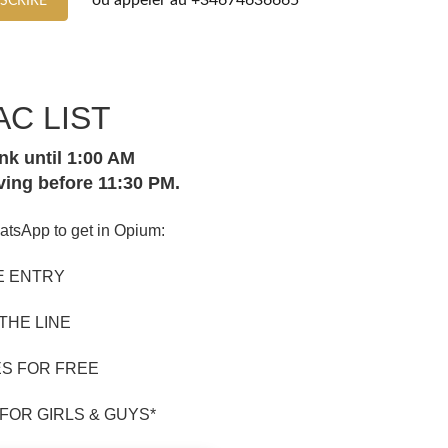
ou appeler au
+34674636665
NSCRIRE
AC LIST
nk until 1:00 AM
ing before 11:30 PM.
tsApp to get in Opium:
E ENTRY
 THE LINE
LES FOR FREE
FOR GIRLS & GUYS*