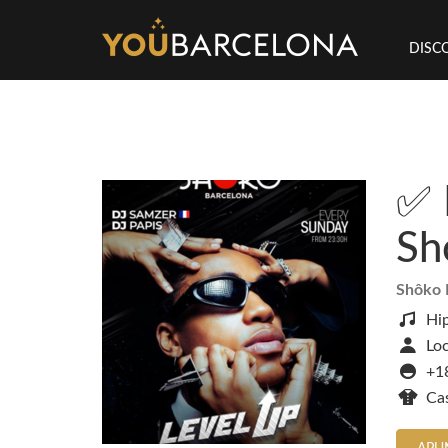
DISC
✅ 
Sh
Shôko 
Hi
Loc
+18
Ca