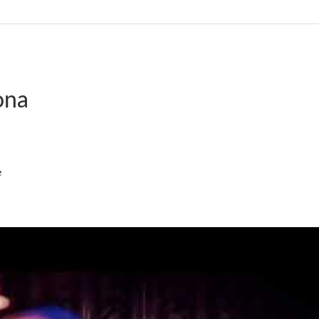
ona
e