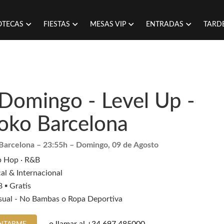
OTECAS
FIESTAS
MESAS VIP
ENTRADAS
TARD
Domingo - Level Up -
oko Barcelona
Barcelona
– 23:55h –
Domingo, 09 de Agosto
p Hop · R&B
al & Internacional
 ▪️ Gratis
sual - No Bambas o Ropa Deportiva