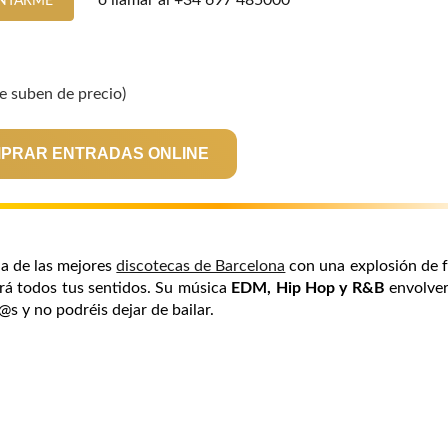
o llamar al
+34 697 485000
NTARME
 suben de precio)
MPRAR ENTRADAS ONLINE
na de las mejores
discotecas de Barcelona
con una explosión de f
ará todos tus sentidos. Su música
EDM, Hip Hop y R&B
envolver
@s y no podréis dejar de bailar.