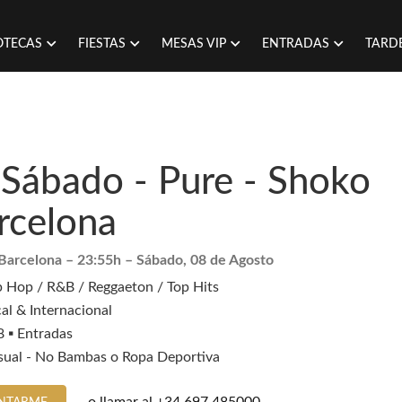
OTECAS
FIESTAS
MESAS VIP
ENTRADAS
TARD
 Sábado - Pure - Shoko
rcelona
Barcelona
– 23:55h –
Sábado, 08 de Agosto
p Hop / R&B / Reggaeton / Top Hits
al & Internacional
 ▪️ Entradas
sual - No Bambas o Ropa Deportiva