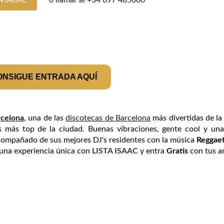
o llamar al
+34 697 485000
NTARME
ONSIGUE ENTRADA AQUÍ
celona
, una de las
discotecas de Barcelona
más divertidas de l
 más top de la ciudad. Buenas vibraciones, gente cool y una
 acompañado de sus mejores DJ's residentes con la música
Reggaet
una experiencia única con
LISTA ISAAC
y entra
Gratis
con tus a