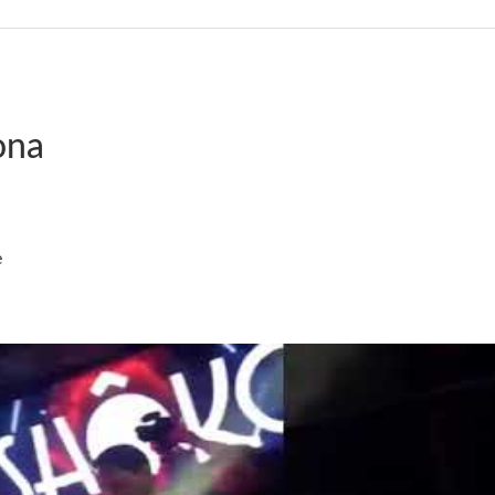
ona
e