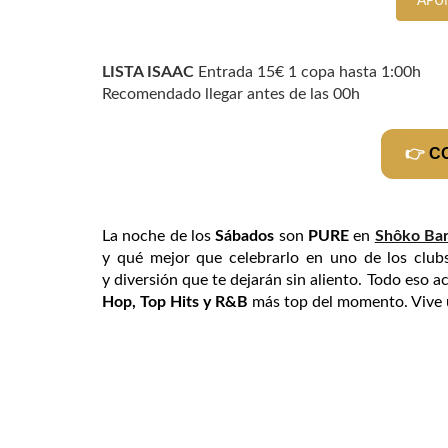
APU
LISTA ISAAC
Entrada 15€ 1 copa hasta 1:00h
Recomendado llegar antes de las 00h
👉
C
La noche de los
S
ábados
son
PURE
en
Shôko Bar
y qué mejor que celebrarlo en uno de los clubs
y diversión que te dejarán sin aliento. Todo eso
Hop, Top Hits y R&B
más top del momento. Vive 