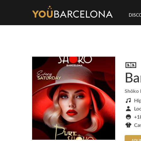
DISC
🎫
Ba
Shôko 
Hi
Loc
+18
Ca