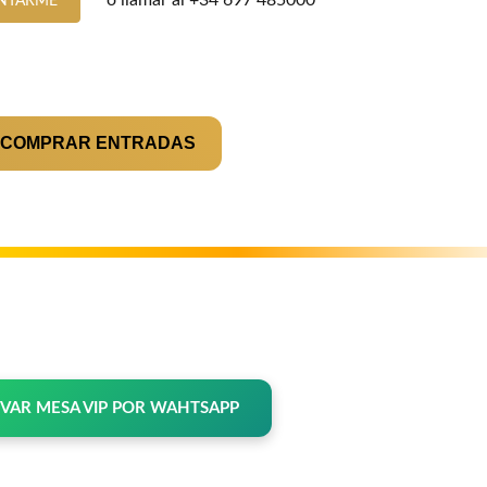
o llamar al
+34 697 485000
NTARME
 COMPRAR ENTRADAS
RVAR MESA VIP POR WAHTSAPP