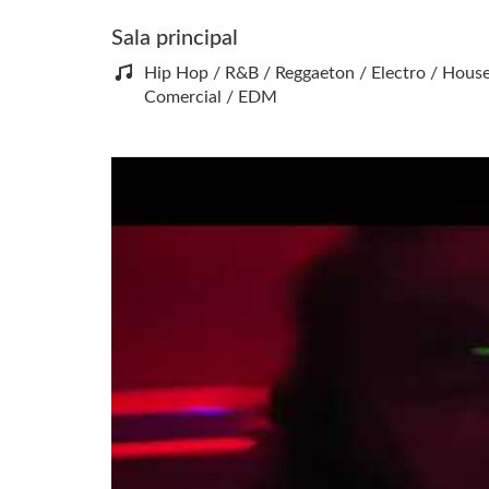
Sala principal
Hip Hop / R&B / Reggaeton / Electro / Hous
Comercial / EDM