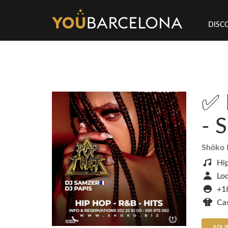
DISC
✅ 
- 
Shôko 
Hi
Loc
+1
Ca