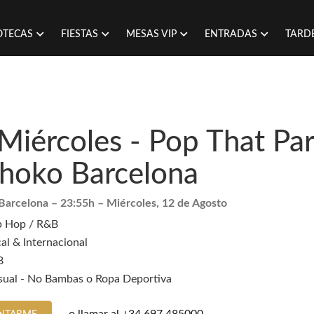
OTECAS
FIESTAS
MESAS VIP
ENTRADAS
TARD
Miércoles - Pop That Par
Shoko Barcelona
Barcelona
– 23:55h –
Miércoles, 12 de Agosto
p Hop / R&B
al & Internacional
8
sual - No Bambas o Ropa Deportiva