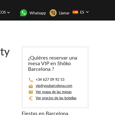
EOS
ES
Whatsapp
Llamar
ty
¿Quiéres reservar una
mesa VIP en Shôko
Barcelona ?
+34 627 09 92 53
vip@youbarcelona.com
Ver mapa de las mesas
Ver precios de las botellas
Fiestas en Barcelona