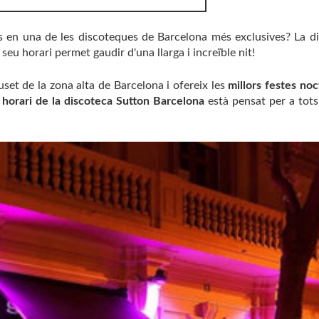
cs en una de les discoteques de Barcelona més exclusives? La d
seu horari permet gaudir d'una llarga i increïble nit!
uset de la zona alta de Barcelona i ofereix les
millors festes no
'
horari de la discoteca Sutton Barcelona
està pensat per a tots