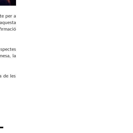
te per a
 aquesta
firmació
aspectes
esa, la
a de les