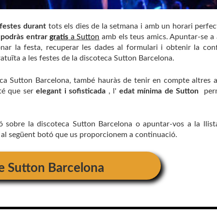
 festes durant
tots els dies de la setmana i amb un horari perfec
a podràs entrar
gratis
a Sutton
amb els teus amics. Apuntar-se a
onar la festa, recuperar les dades al formulari i obtenir la con
ratuïta a les festes de la discoteca Sutton Barcelona.
ca Sutton Barcelona, ​​també hauràs de tenir en compte altres 
té que ser
elegant i sofisticada
, l'
edat mínima de Sutton
perm
ó sobre la discoteca Sutton Barcelona o apuntar-vos a la llist
c al següent botó que us proporcionem a continuació.
e Sutton Barcelona