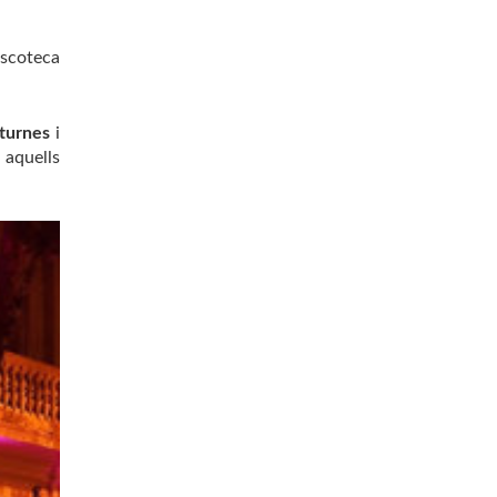
iscoteca
cturnes
i
 aquells