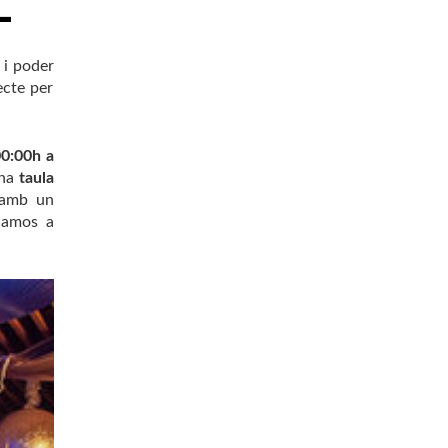
i poder
ecte per
00:00h a
una
taula
amb un
icamos a