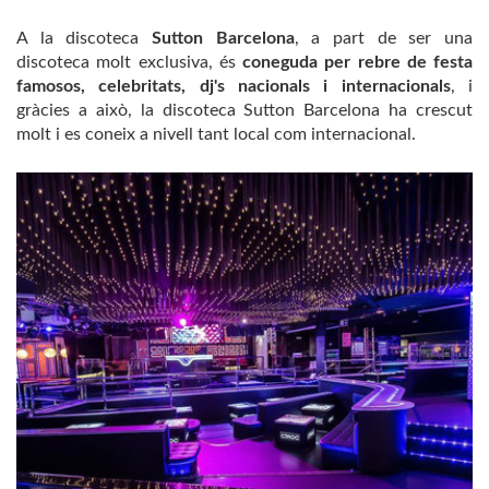
A la discoteca
Sutton Barcelona
, a part de ser una
discoteca molt exclusiva, és
coneguda per rebre de festa
famosos, celebritats, dj's nacionals i internacionals
, i
gràcies a això, la discoteca Sutton Barcelona ha crescut
molt i es coneix a nivell tant local com internacional.