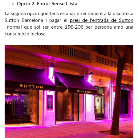
Opció 2: Entrar Sense Llista
La segona opció que tens és anar directament a la discoteca
Sutton Barcelona i pagar el
preu de l'entrada de Sutton
normal que sol ser entre 15€-20€ per persona amb una
consumició inclosa.