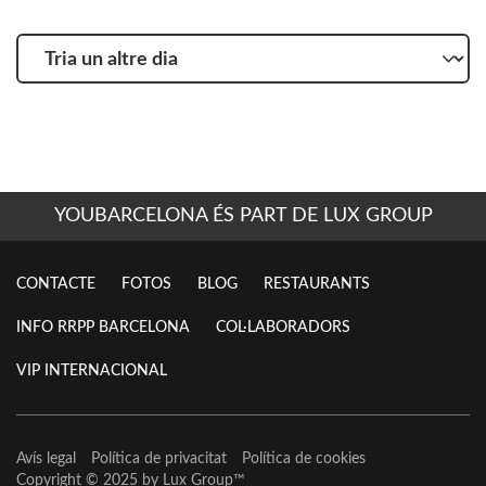
Tria
un
altre
dia
YOUBARCELONA ÉS PART DE LUX GROUP
CONTACTE
FOTOS
BLOG
RESTAURANTS
INFO RRPP BARCELONA
COL·LABORADORS
VIP INTERNACIONAL
Avís legal
Política de privacitat
Política de cookies
Copyright © 2025 by
Lux Group
™