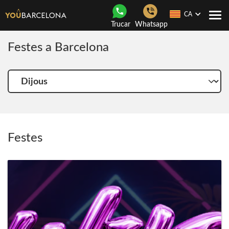
CA
Con
Trucar
Whatsapp
nave
Festes a Barcelona
Tria
un
altre
dia
Festes