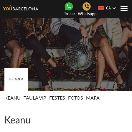
CA
Con
Trucar
Whatsapp
nave
KEANU
TAULA VIP
FESTES
FOTOS
MAPA
Keanu