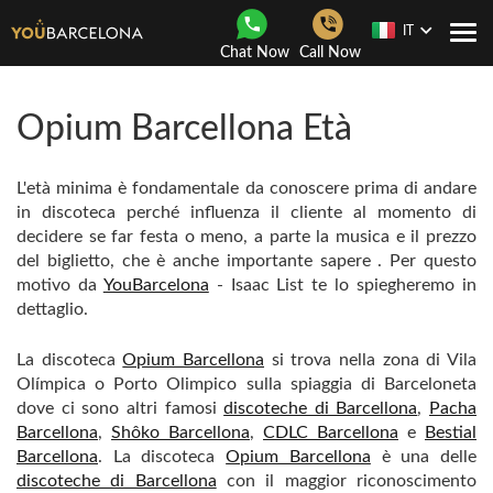
IT
Togg
Chat Now
Call Now
navi
Opium Barcellona Età
L'età minima è fondamentale da conoscere prima di andare
in discoteca perché influenza il cliente al momento di
decidere se far festa o meno, a parte la musica e il prezzo
del biglietto, che è anche importante sapere . Per questo
motivo da
YouBarcelona
- Isaac List te lo spiegheremo in
dettaglio.
La discoteca
Opium Barcellona
si trova nella zona di Vila
Olímpica o Porto Olimpico sulla spiaggia di Barceloneta
dove ci sono altri famosi
discoteche di Barcellona
,
Pacha
Barcellona
, ​​
Shôko Barcellona
,
CDLC Barcellona
e
Bestial
Barcellona
. La discoteca
Opium Barcellona
è una delle
discoteche di Barcellona
con il maggior riconoscimento