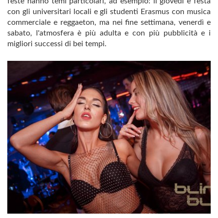
feste hanno temi particolari, ad esempio: il giovedì è festa
con gli universitari locali e gli studenti Erasmus con musica
commerciale e reggaeton, ma nei fine settimana, venerdì e
sabato, l'atmosfera è più adulta e con più pubblicità e i
migliori successi di bei tempi.