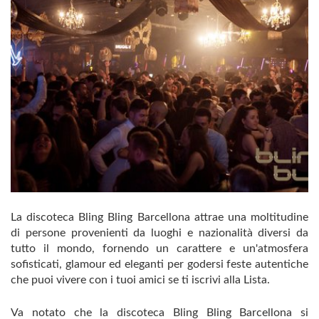
La discoteca Bling Bling Barcellona attrae una moltitudine
di persone provenienti da luoghi e nazionalità diversi da
tutto il mondo, fornendo un carattere e un'atmosfera
sofisticati, glamour ed eleganti per godersi feste autentiche
che puoi vivere con i tuoi amici se ti iscrivi alla Lista.
Va notato che la discoteca Bling Bling Barcellona si