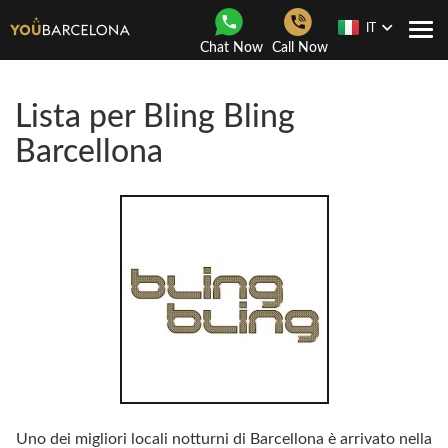
IT
Togg
Chat Now
Call Now
navi
Lista per Bling Bling
Barcellona
Uno dei migliori locali notturni di Barcellona è arrivato nella