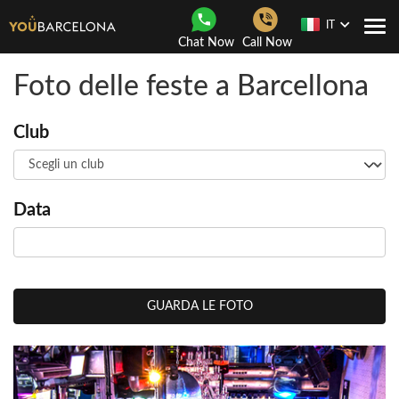
IT
Togg
Chat Now
Call Now
navi
Foto delle feste a Barcellona
Club
Data
GUARDA LE FOTO