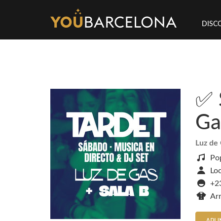
DISC
✅ 
Ga
Luz de
Pop
Loc
+2
Ar