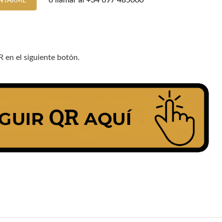
o llamar al
+34 697 485000
NTARME
R en el siguiente botón.