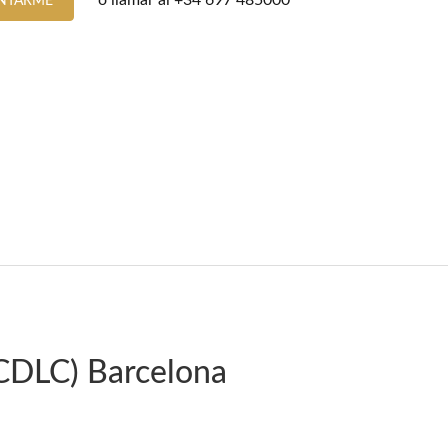
o llamar al
+34 697 485000
NTARME
CDLC) Barcelona