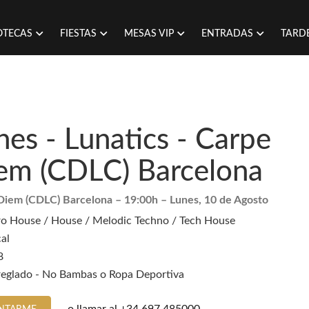
OTECAS
FIESTAS
MESAS VIP
ENTRADAS
TARD
nes - Lunatics - Carpe
em (CDLC) Barcelona
Diem (CDLC) Barcelona
– 19:00h –
Lunes, 10 de Agosto
ro House / House / Melodic Techno / Tech House
al
8
reglado - No Bambas o Ropa Deportiva