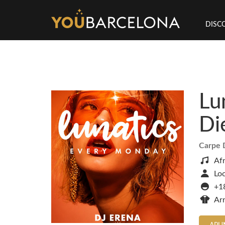
DISC
Lu
Di
Carpe 
Af
Loc
+1
Ar