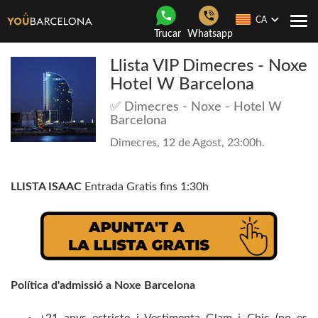
CA
Con
Trucar
Whatsapp
nave
Llista VIP Dimecres - Noxe
Hotel W Barcelona
✅ Dimecres - Noxe - Hotel W
Barcelona
Dimecres, 12 de Agost, 23:00h.
LLISTA ISAAC
Entrada Gratis fins 1:30h
Política d'admissió a Noxe Barcelona
+21 anys estricte i Vestimenta Glam i Chic (no es