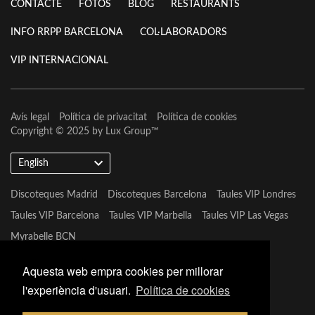
CONTACTE
FOTOS
BLOG
RESTAURANTS
INFO RRPP BARCELONA
COL·LABORADORS
VIP INTERNACIONAL
Avís legal
Política de privacitat
Política de cookies
Copyright © 2025 by
Lux Group
™
English
Discoteques Madrid
Discoteques Barcelona
Taules VIP Londres
Taules VIP Barcelona
Taules VIP Marbella
Taules VIP Las Vegas
Myrabelle BCN
Aquesta web empra cookies per millorar
l'experiència d'usuari.
Política de cookies