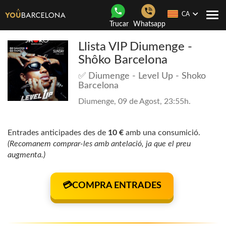
CA
Con
Trucar
Whatsapp
nave
Llista VIP Diumenge -
Shôko Barcelona
✅ Diumenge - Level Up - Shoko
Barcelona
Diumenge, 09 de Agost, 23:55h.
Entrades anticipades des de
10 €
amb una consumició.
(Recomanem comprar-les amb antelació, ja que el preu
augmenta.)
💳COMPRA ENTRADES