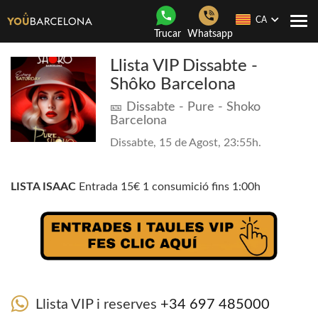
CA
Con
Trucar
Whatsapp
nave
Llista VIP Dissabte -
Shôko Barcelona
🎫 Dissabte - Pure - Shoko
Barcelona
Dissabte, 15 de Agost, 23:55h.
LISTA ISAAC
Entrada 15€ 1 consumició fins 1:00h
Llista VIP i reserves
+34 697 485000