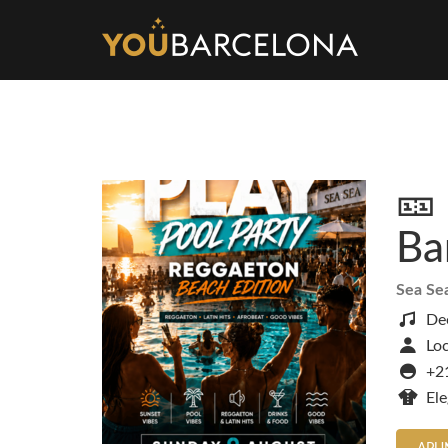
🎫
Ba
Sea Se
De
Loc
+2
El