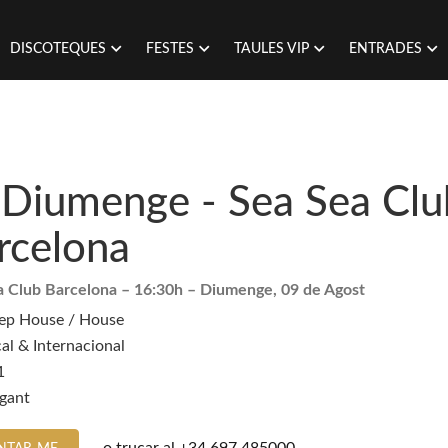
DISCOTEQUES
FESTES
TAULES VIP
ENTRADES
 Diumenge - Sea Sea Clu
rcelona
a Club Barcelona
– 16:30h –
Diumenge, 09 de Agost
ep House / House
al & Internacional
1
egant