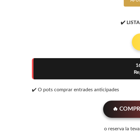
APU
✔️ LISTA
1
Re
✔️ O pots comprar entrades anticipades
🔥 COMPR
o reserva la tev