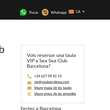
CA
Trucar
Whatsapp
b
Vols reservar una taula
VIP a Sea Sea Club
Barcelona?
+34 627 09 92 53
vip@youbarcelona.com
Veure mapa de les taules
Veure preus de les ampolles
Festes a Barcelona