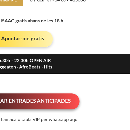
o trucar al
+34 697 485000
NTAR-ME
 ISAAC gratis abans de les 18 h
Apuntar-me gratis
6:30h - 22:30h OPEN AIR
ggeaton · AfroBeats · Hits
AR ENTRADES ANTICIPADES
a hamaca o taula VIP per whatsapp aquí