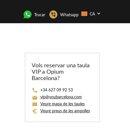
CA
Trucar
Whatsapp
Vols reservar una taula
VIP a Opium
Barcelona?
+34 627 09 92 53
vip@youbarcelona.com
Veure mapa de les taules
Veure preus de les ampolles