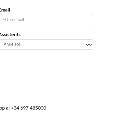
Email
Assistents
pp al
+34 697 485000