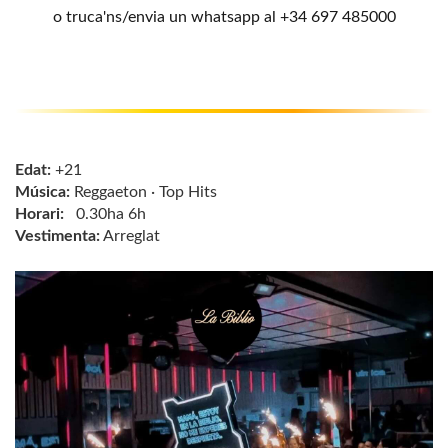
o truca'ns/envia un whatsapp al
+34 697 485000
Edat:
+21
Música:
Reggaeton · Top Hits
Horari:
0.30ha 6h
Vestimenta:
Arreglat