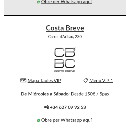
Obre per Whatsapp aquí
Costa Breve
Carrer d'Aribau, 230
🗺️
Mapa Taules VIP
📋
Menú VIP 1
De Miércoles a Sábado:
Desde 150€ / 5pax
📲 +34 627 09 92 53
Obre per Whatsapp aquí