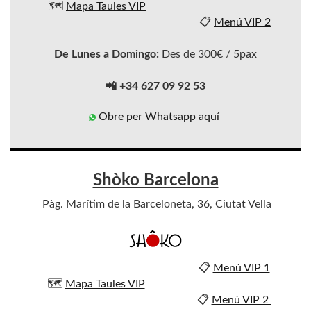
🗺️
Mapa Taules VIP
📋
Menú VIP 2
De Lunes a Domingo:
Des de 300€ / 5pax
📲 +34 627 09 92 53
Obre per Whatsapp aquí
Shòko Barcelona
Pàg. Marítim de la Barceloneta, 36, Ciutat Vella
📋
Menú VIP 1
🗺️
Mapa Taules VIP
📋
Menú VIP 2