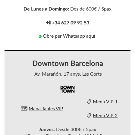
De Lunes a Domingo:
Des de 600€ / 5pax
📲 +34 627 09 92 53
Obre per Whatsapp aquí
Downtown Barcelona
Av. Marañón, 17 anys, Les Corts
📋
Menú VIP 1
🗺️
Mapa Taules VIP
📋
Menú VIP 2
Jueves:
Desde 300€ / 5pax