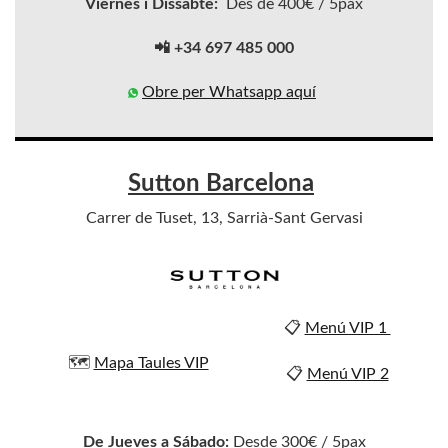
Viernes i Dissabte:
Des de 400€ / 5pax
📲 +34 697 485 000
Obre per Whatsapp aquí
Sutton Barcelona
Carrer de Tuset, 13, Sarrià-Sant Gervasi
📋
Menú VIP 1
🗺️
Mapa Taules VIP
📋
Menú VIP 2
De Jueves a Sábado:
Desde 300€ / 5pax