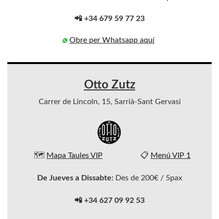
📲 +34 679 59 77 23
Obre per Whatsapp aquí
Otto Zutz
Carrer de Lincoln, 15, Sarrià-Sant Gervasi
🗺️
Mapa Taules VIP
📋
Menú VIP 1
De Jueves a Dissabte:
Des de 200€ / 5pax
📲 +34 627 09 92 53