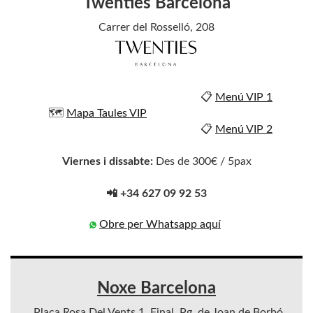
Twenties Barcelona
Carrer del Rosselló, 208
📋
Menú VIP 1
🗺️
Mapa Taules VIP
📋
Menú VIP 2
Viernes i dissabte:
Des de 300€ / 5pax
📲 +34 627 09 92 53
Obre per Whatsapp aquí
Noxe Barcelona
Plaça Rosa Del Vents 1, Final, Pg. de Joan de Borbó