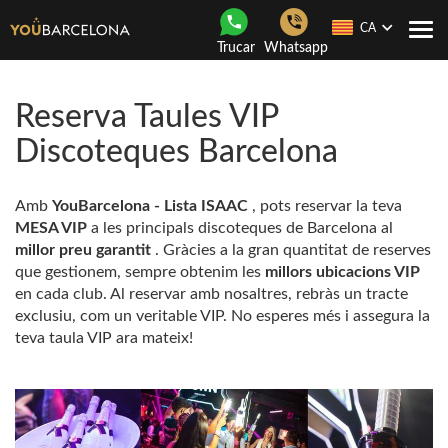
CA
Con
Trucar
Whatsapp
nave
Reserva Taules VIP
Discoteques Barcelona
Amb
YouBarcelona - Lista ISAAC
, pots reservar la teva
MESA VIP
a les principals discoteques de Barcelona al
millor preu garantit
. Gràcies a la gran quantitat de reserves
que gestionem, sempre obtenim les
millors ubicacions VIP
en cada club. Al reservar amb nosaltres, rebràs un tracte
exclusiu, com un veritable VIP. No esperes més i assegura la
teva taula VIP ara mateix!