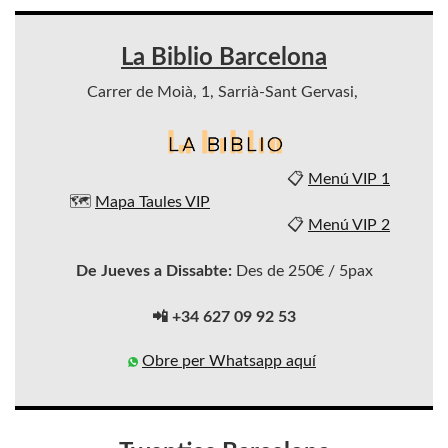
La Biblio Barcelona
Carrer de Moià, 1, Sarrià-Sant Gervasi,
📋
Menú VIP 1
🗺️
Mapa Taules VIP
📋
Menú VIP 2
De Jueves a Dissabte:
Des de 250€ / 5pax
📲 +34 627 09 92 53
Obre per Whatsapp aquí