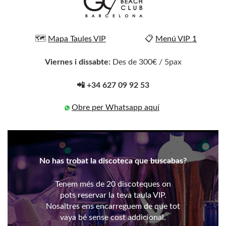
🗺️
Mapa Taules VIP
📋
Menú VIP 1
Viernes i dissabte:
Des de 300€ / 5pax
📲 +34 627 09 92 53
Obre per Whatsapp aquí
No has trobat la discoteca que buscabas?
Tenem més de 20 discoteques on
pots reservar la teva taula VIP.
Nosaltres ens encarreguem de que tot
vaya bé sense cost addicional.