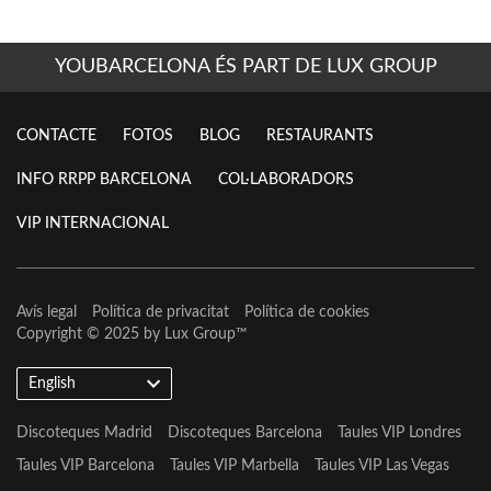
YOUBARCELONA ÉS PART DE LUX GROUP
CONTACTE
FOTOS
BLOG
RESTAURANTS
INFO RRPP BARCELONA
COL·LABORADORS
VIP INTERNACIONAL
Avís legal
Política de privacitat
Política de cookies
Copyright © 2025 by
Lux Group
™
English
Discoteques Madrid
Discoteques Barcelona
Taules VIP Londres
Taules VIP Barcelona
Taules VIP Marbella
Taules VIP Las Vegas