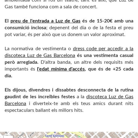
ambientada com si fos un teatre, tant és així, que Luz de
Gas també funciona com a sala de concert.
El
preu de l'entrada a Luz de Gas
és de 15-20€ amb una
consumició inclosa
; depenent del dia o de la festa el preu
pot variar, és per això que us donem un valor aproximat.
La normativa de vestimenta o
dress code per accedir a la
discoteca Luz de Gas Barcelona
és una vestimenta casual
però arreglada.
D'altra banda, un altre dels requisits més
importants és
l'edat mínima d'accés
, que és de +25 cada
dia.
Els dijous, divendres i dissabtes desconnecta de la rutina
gaudint de les increïbles festes
a la
discoteca Luz de Gas
Barcelona
i diverteix-te amb els teus amics durant nits
espectaculars ballant els millors hits.