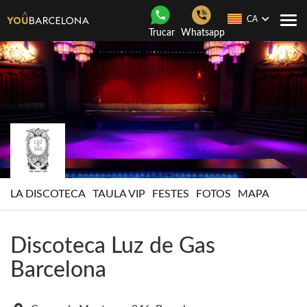
CA
Con
Trucar
Whatsapp
nave
LA DISCOTECA
TAULA VIP
FESTES
FOTOS
MAPA
Discoteca Luz de Gas
Barcelona