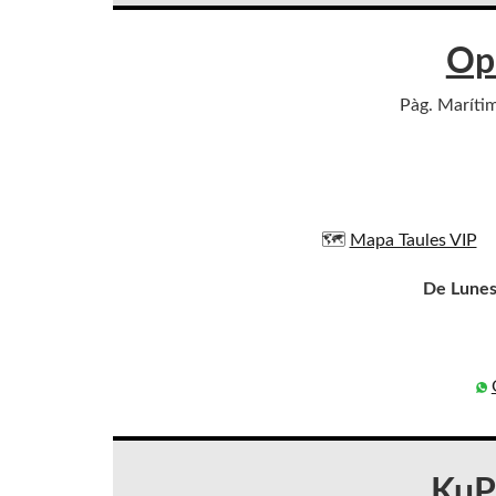
Op
Pàg. Marítim
🗺️
Mapa Taules VIP
De Lunes
KuP