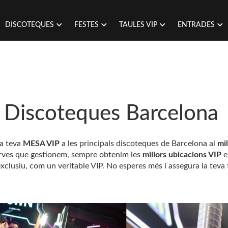
DISCOTEQUES
FESTES
TAULES VIP
ENTRADES
P Discoteques Barcelona
la teva
MESA VIP
a les principals discoteques de Barcelona al
mil
serves que gestionem, sempre obtenim les
millors ubicacions VIP
e
exclusiu, com un veritable VIP. No esperes més i assegura la teva 