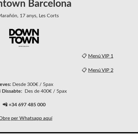
town Barcelona
Marañón, 17 anys, Les Corts
📋
Menú VIP 1
📋
Menú VIP 2
eves:
Desde 300€ / 5pax
i Dissabte:
Des de 400€ / 5pax
📲 +34 697 485 000
Obre per Whatsapp aquí