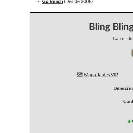
Go Beach
(Des de 300€)
Bling Blin
Carrer de
🗺️
Mapa Taules VIP
Dimecres
Con