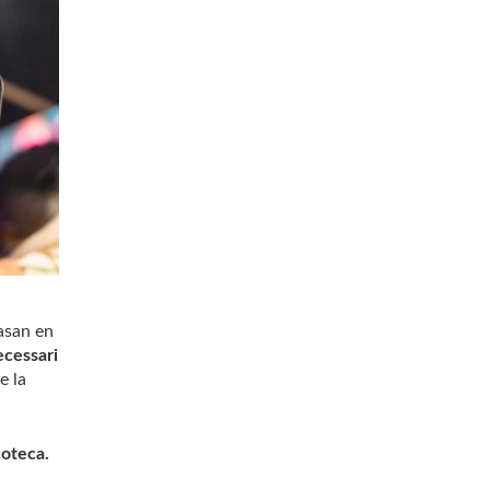
basan en
ecessari
e la
coteca.