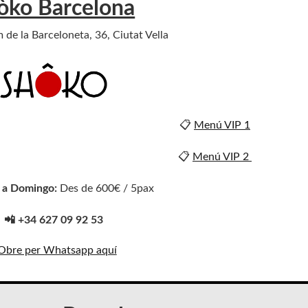
òko Barcelona
 de la Barceloneta, 36, Ciutat Vella
📋
Menú VIP 1
📋
Menú VIP 2
 a Domingo:
Des de 600€ / 5pax
📲 +34 627 09 92 53
Obre per Whatsapp aquí