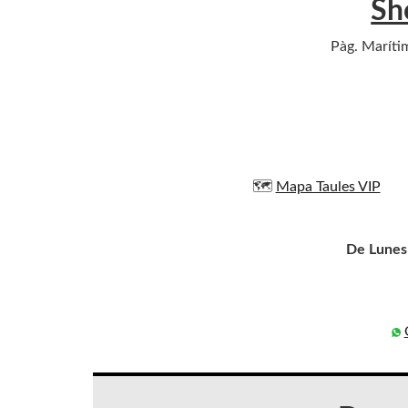
Sh
Pàg. Marítim
🗺️
Mapa Taules VIP
De Lunes