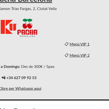
amon Trias Fargas, 2, Ciutat Vella
📋
Menú VIP 1
📋
Menú VIP 2
 a Domingo:
Des de 300€ / 5pax
📲 +34 627 09 92 53
Obre per Whatsapp aquí