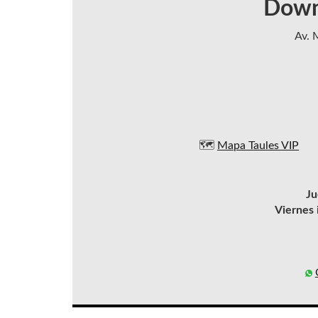
Down
Av. 
🗺️
Mapa Taules VIP
Ju
Viernes 