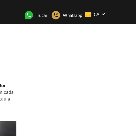
CA
Trucar
Whatsapp
lor
n cada
taula