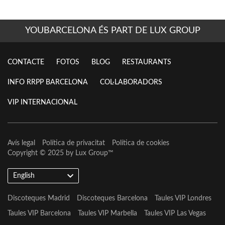
YOUBARCELONA ÉS PART DE LUX GROUP
CONTACTE
FOTOS
BLOG
RESTAURANTS
INFO RRPP BARCELONA
COL·LABORADORS
VIP INTERNACIONAL
Avís legal
Política de privacitat
Política de cookies
Copyright © 2025 by
Lux Group
™
English
Discoteques Madrid
Discoteques Barcelona
Taules VIP Londres
Taules VIP Barcelona
Taules VIP Marbella
Taules VIP Las Vegas