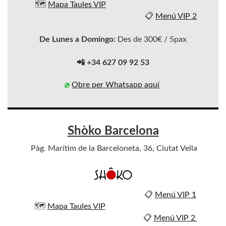
🗺️
Mapa Taules VIP
📋
Menú VIP 2
De Lunes a Domingo:
Des de 300€ / 5pax
📲 +34 627 09 92 53
Obre per Whatsapp aquí
Shòko Barcelona
Pàg. Marítim de la Barceloneta, 36, Ciutat Vella
📋
Menú VIP 1
🗺️
Mapa Taules VIP
📋
Menú VIP 2