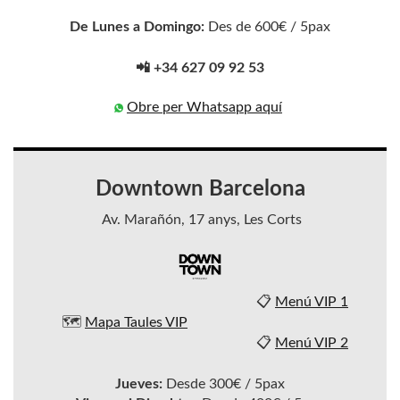
De Lunes a Domingo:
Des de 600€ / 5pax
📲 +34 627 09 92 53
Obre per Whatsapp aquí
Downtown Barcelona
Av. Marañón, 17 anys, Les Corts
📋
Menú VIP 1
🗺️
Mapa Taules VIP
📋
Menú VIP 2
Jueves:
Desde 300€ / 5pax