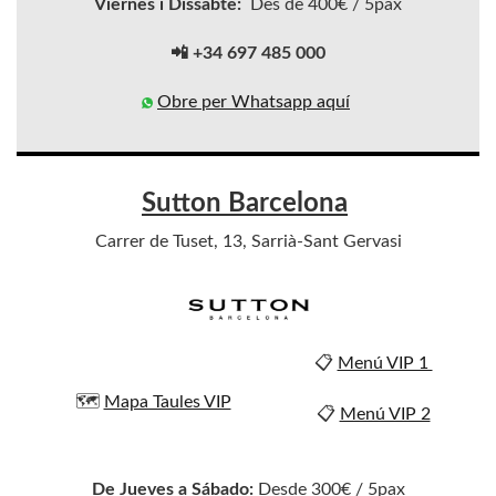
Viernes i Dissabte:
Des de 400€ / 5pax
📲 +34 697 485 000
Obre per Whatsapp aquí
Sutton Barcelona
Carrer de Tuset, 13, Sarrià-Sant Gervasi
📋
Menú VIP 1
🗺️
Mapa Taules VIP
📋
Menú VIP 2
De Jueves a Sábado:
Desde 300€ / 5pax