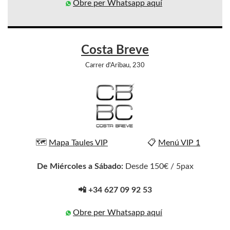
Obre per Whatsapp aquí
Costa Breve
Carrer d'Aribau, 230
🗺️
Mapa Taules VIP
📋
Menú VIP 1
De Miércoles a Sábado:
Desde 150€ / 5pax
📲 +34 627 09 92 53
Obre per Whatsapp aquí