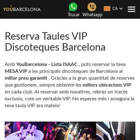
CA
Con
Trucar
Whatsapp
nave
Reserva Taules VIP
Discoteques Barcelona
Amb
YouBarcelona - Lista ISAAC
, pots reservar la teva
MESA VIP
a les principals discoteques de Barcelona al
millor preu garantit
. Gràcies a la gran quantitat de reserves
que gestionem, sempre obtenim les
millors ubicacions VIP
en cada club. Al reservar amb nosaltres, rebràs un tracte
exclusiu, com un veritable VIP. No esperes més i assegura la
teva taula VIP ara mateix!