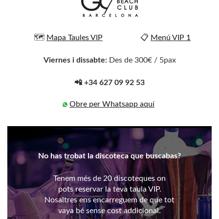
🗺️
Mapa Taules VIP
📋
Menú VIP 1
Viernes i dissabte:
Des de 300€ / 5pax
📲 +34 627 09 92 53
Obre per Whatsapp aquí
No has trobat la discoteca que buscabas?
Tenem més de 20 discoteques on
pots reservar la teva taula VIP.
Nosaltres ens encarreguem de que tot
vaya bé sense cost addicional.