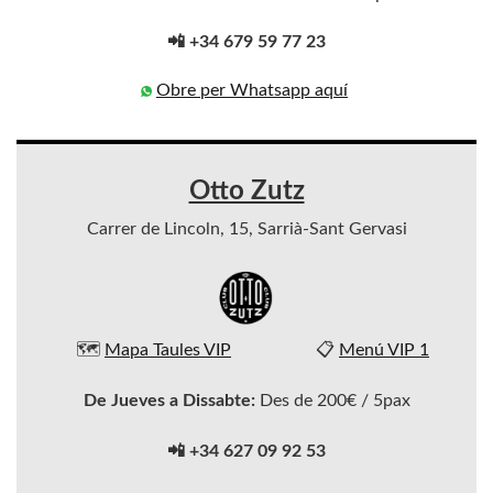
📲 +34 679 59 77 23
Obre per Whatsapp aquí
Otto Zutz
Carrer de Lincoln, 15, Sarrià-Sant Gervasi
🗺️
Mapa Taules VIP
📋
Menú VIP 1
De Jueves a Dissabte:
Des de 200€ / 5pax
📲 +34 627 09 92 53