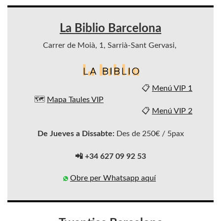
La Biblio Barcelona
Carrer de Moià, 1, Sarrià-Sant Gervasi,
📋
Menú VIP 1
🗺️
Mapa Taules VIP
📋
Menú VIP 2
De Jueves a Dissabte:
Des de 250€ / 5pax
📲 +34 627 09 92 53
Obre per Whatsapp aquí