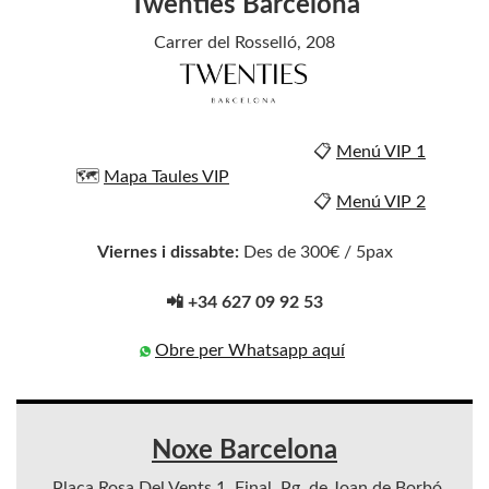
Twenties Barcelona
Carrer del Rosselló, 208
📋
Menú VIP 1
🗺️
Mapa Taules VIP
📋
Menú VIP 2
Viernes i dissabte:
Des de 300€ / 5pax
📲 +34 627 09 92 53
Obre per Whatsapp aquí
Noxe Barcelona
Plaça Rosa Del Vents 1, Final, Pg. de Joan de Borbó