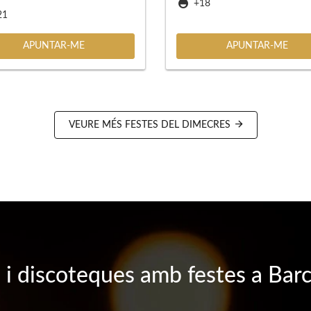
+18
21
APUNTAR-ME
APUNTAR-ME
VEURE MÉS FESTES DEL DIMECRES
 i discoteques amb festes a Bar