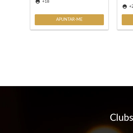
+18
+
APUNTAR-ME
Clubs