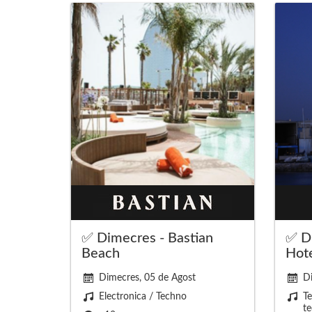
✅ Dimecres - Bastian
✅ D
Beach
Hot
Dimecres, 05 de Agost
Di
Electronica / Techno
Te
te