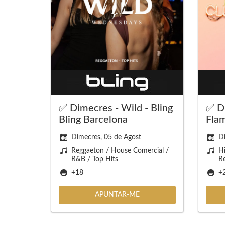
✅ Dimecres - Wild - Bling
✅ D
Bling Barcelona
Fla
Dimecres, 05 de Agost
Di
Reggaeton / House Comercial /
Hi
R&B / Top Hits
R
+18
+
APUNTAR-ME