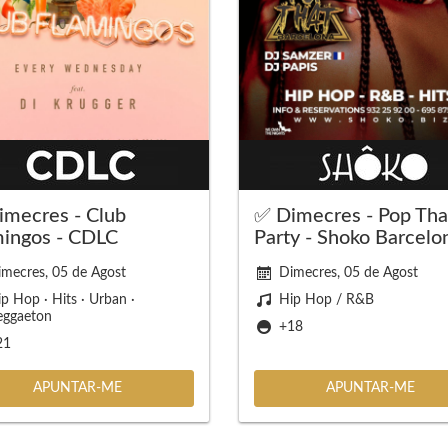
imecres - Club
✅ Dimecres - Pop Tha
mingos - CDLC
Party - Shoko Barcelo
mecres, 05 de Agost
Dimecres, 05 de Agost
p Hop · Hits · Urban ·
Hip Hop / R&B
eggaeton
+18
21
APUNTAR-ME
APUNTAR-ME