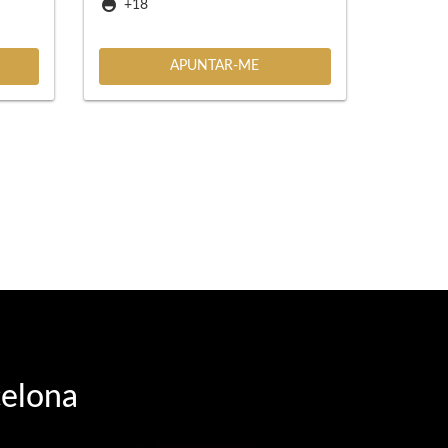
+18
APUNTAR-ME
celona