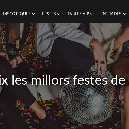
DISCOTEQUES
FESTES
TAULES VIP
ENTRADES
x les millors festes de