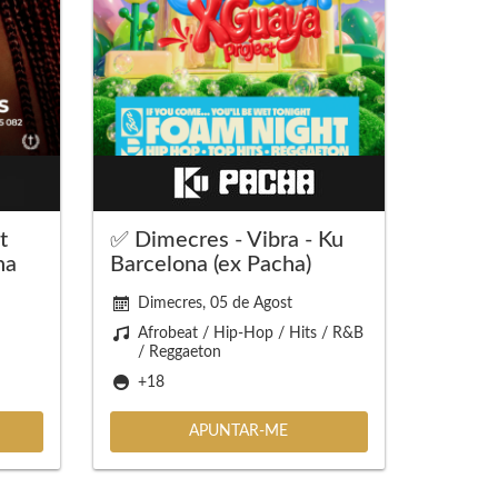
t
✅ Dimecres - Vibra - Ku
na
Barcelona (ex Pacha)
Dimecres, 05 de Agost
Afrobeat / Hip-Hop / Hits / R&B
/ Reggaeton
+18
APUNTAR-ME