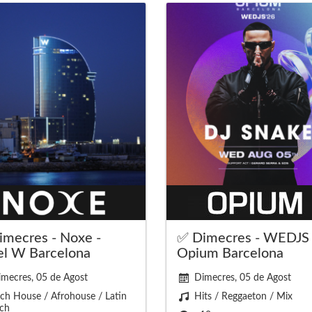
imecres - Noxe -
✅ Dimecres - WEDJS 
el W Barcelona
Opium Barcelona
mecres, 05 de Agost
Dimecres, 05 de Agost
ch House / Afrohouse / Latin
Hits / Reggaeton / Mix
ch