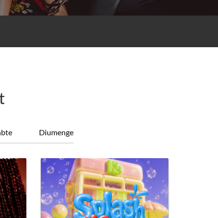
t
abte
Diumenge