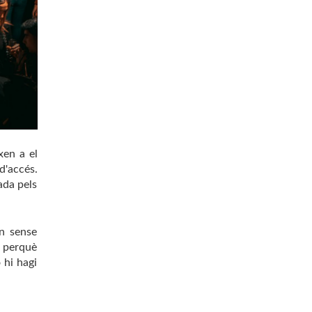
xen a el
 d'accés.
ada pels
an sense
a perquè
 hi hagi