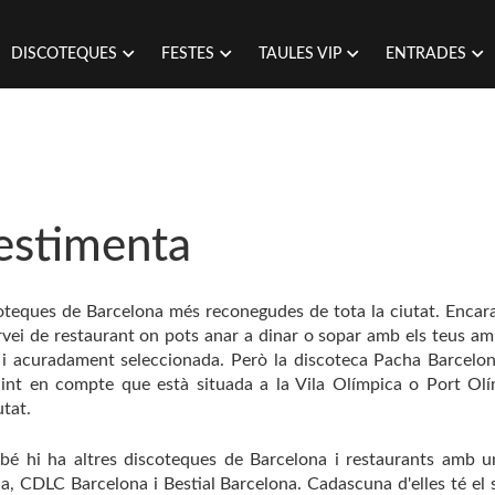
DISCOTEQUES
FESTES
TAULES VIP
ENTRADES
estimenta
oteques de Barcelona més reconegudes de tota la ciutat. Encar
vei de restaurant on pots anar a dinar o sopar amb els teus am
a i acuradament seleccionada. Però la discoteca Pacha Barcelo
tenint en compte que està situada a la Vila Olímpica o Port Ol
tat.
bé hi ha altres discoteques de Barcelona i restaurants amb u
 CDLC Barcelona i Bestial Barcelona. Cadascuna d'elles té el s