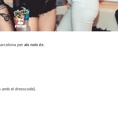
Barcelona per
als nois és
:
s amb el dresscode).