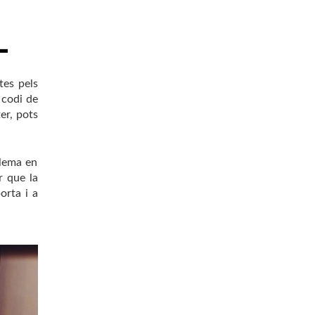
tes pels
 codi de
er, pots
blema en
r que la
orta i a