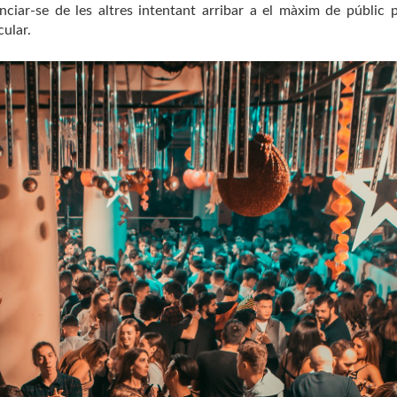
renciar-se de les altres intentant arribar a el màxim de públic p
ular.