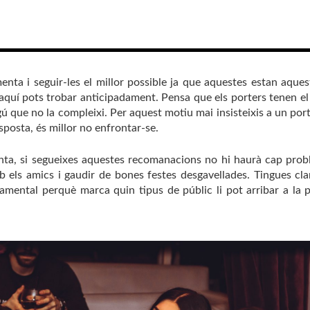
ta i seguir-les el millor possible ja que aquestes estan aques
 aquí pots trobar anticipadament. Pensa que els porters tenen el
gú que no la compleixi. Per aquest motiu mai insisteixis a un port
sposta, és millor no enfrontar-se.
enta, si segueixes aquestes recomanacions no hi haurà cap pro
 els amics i gaudir de bones festes desgavellades. Tingues cla
mental perquè marca quin tipus de públic li pot arribar a la p