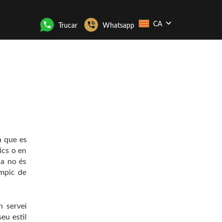
CA
Trucar
Whatsapp
a que es
ics o en
na no és
ímpic de
n servei
eu estil