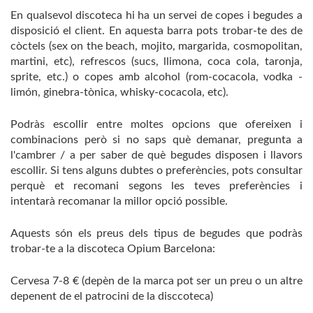
En qualsevol discoteca hi ha un servei de copes i begudes a
disposició el client. En aquesta barra pots trobar-te des de
còctels (sex on the beach, mojito, margarida, cosmopolitan,
martini, etc), refrescos (sucs, llimona, coca cola, taronja,
sprite, etc.) o copes amb alcohol (rom-cocacola, vodka -
limón, ginebra-tònica, whisky-cocacola, etc).
Podràs escollir entre moltes opcions que ofereixen i
combinacions però si no saps què demanar, pregunta a
l'cambrer / a per saber de què begudes disposen i llavors
escollir. Si tens alguns dubtes o preferències, pots consultar
perquè et recomani segons les teves preferències i
intentarà recomanar la millor opció possible.
Aquests són els preus dels tipus de begudes que podràs
trobar-te a la discoteca Opium Barcelona:
Cervesa 7-8 € (depèn de la marca pot ser un preu o un altre
depenent de el patrocini de la disccoteca)