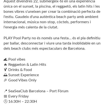
Aquest divendres 22, submergeix-te en una experiència
única on el sunset, la piscina, el reggaetó, els latin hits i les
bones vibres s'uneixen per crear la combinació perfecta de
l'estiu. Gaudeix d'una autèntica beach party amb ambient
internacional, música non-stop, còctels, performers i
l'energia més calenta de la ciutat.
PLAY Pool Party no és només una festa… és el pla definitiu
per ballar, desconnectar i viure una tarda inoblidable en un
dels beach clubs més espectaculars de Barcelona.
🌊 Pool vibes
🔥 Reggaeton & Latin Hits
🍹 Drinks & Food
🌅 Sunset Experience
🎉 Good Vibes Only
📍 SeaSeaClub Barcelona – Port Fòrum
📅 Every Friday
🕓 16:30H – 22:30H