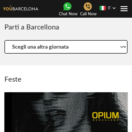
IT
Togg
Chat Now
Call Now
navi
Parti a Barcellona
Scegli
una
altra
giornata
Feste