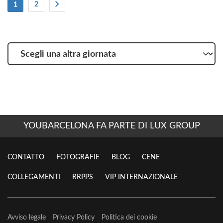
(Attuale)
2
1
Scegli
una
altra
giornata
YOUBARCELONA FA PARTE DI LUX GROUP
CONTATTO
FOTOGRAFIE
BLOG
CENE
COLLEGAMENTI
RRPPS
VIP INTERNAZIONALE
Avviso legale
Privacy Policy
Politica dei cookie