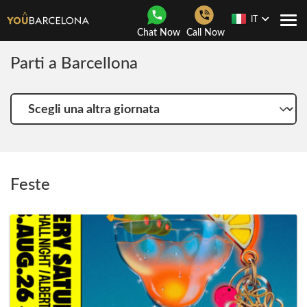
IT
Togg
Chat Now
Call Now
navi
Parti a Barcellona
Scegli
una
altra
giornata
Feste