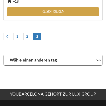
+18
REGISTRIEREN
1
2
(Strom)
3
Wähle
einen
anderen
tag
YOUBARCELONA GEHÖRT ZUR LUX GROUP