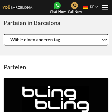
DE
Togg
Chat Now
Call Now
navi
Parteien in Barcelona
Wähle
einen
anderen
tag
Parteien