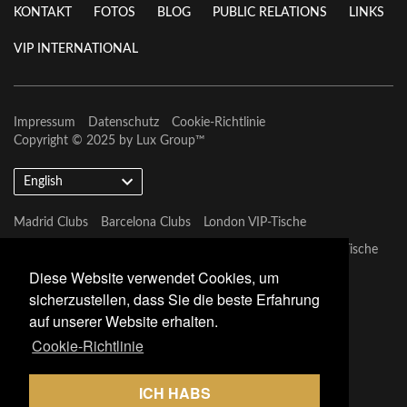
KONTAKT
FOTOS
BLOG
PUBLIC RELATIONS
LINKS
VIP INTERNATIONAL
Impressum
Datenschutz
Cookie-Richtlinie
Copyright © 2025 by
Lux Group
™
English
Madrid Clubs
Barcelona Clubs
London VIP-Tische
Barcelona VIP-Tische
Marbella VIP-Tische
Las Vegas VIP-Tische
Diese Website verwendet Cookies, um
Miami Vip Clubs
sicherzustellen, dass Sie die beste Erfahrung
auf unserer Website erhalten.
Cookie-Richtlinie
ICH HABS