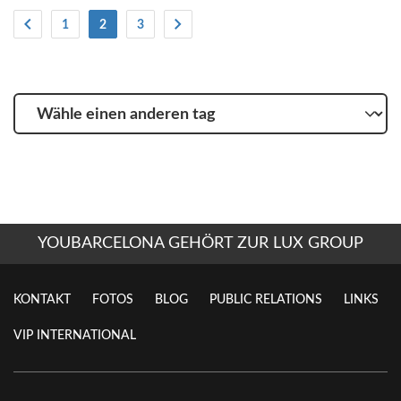
(Strom)
1
2
3
Wähle
einen
anderen
tag
YOUBARCELONA GEHÖRT ZUR LUX GROUP
KONTAKT
FOTOS
BLOG
PUBLIC RELATIONS
LINKS
VIP INTERNATIONAL