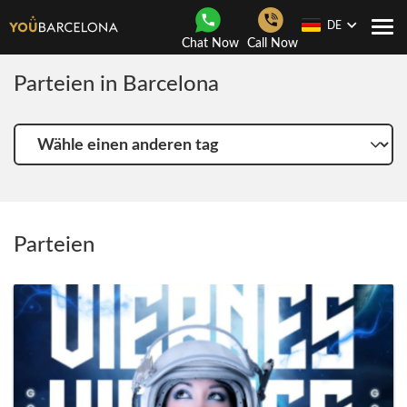
DE
Togg
Chat Now
Call Now
navi
Parteien in Barcelona
Wähle
einen
anderen
tag
Parteien